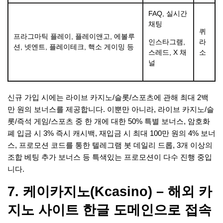
FAQ, 실시간
채팅
퀴
프라그마틱 플레이, 플레이앤고, 에볼루
인스타그램,
라
션, 넷엔트, 플레이테크, 핵소 게이밍 등
스레드, X 채
소
널
신규 가입 시에는 라이브 카지노/슬롯/스포츠에 관해 최대 2백
만 원의 보너스를 제공합니다. 이뿐만 아니라, 라이브 카지노/슬
롯/즉석 게임/스포츠 중 한 개에 대한 50% 특별 보너스, 암호화
폐 입금 시 3% 즉시 캐시백, 재입금 시 최대 100만 원의 4% 보너
스, 프로모션 코드를 통한 텔레그램 봇 데일리 드롭, 3개 이상의
조합 베팅 추가 보너스 등 특색있는 프로모션이 다수 진행 중입
니다.
7. 케이카지노(Kcasino) – 해외 카
지노 사이트 한글 도메인으로 접속