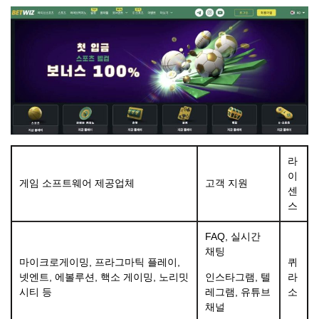
라
이
게임 소프트웨어 제공업체
고객 지원
센
스
FAQ, 실시간
채팅
마이크로게이밍, 프라그마틱 플레이,
퀴
넷엔트, 에볼루션, 핵소 게이밍, 노리밋
인스타그램, 텔
라
시티 등
레그램, 유튜브
소
채널