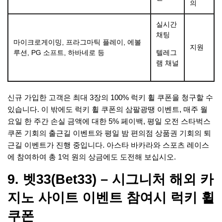
의
실시간
채팅
마이크로게이밍, 프라그마틱 플레이, 에볼
지원
루션, PG 소프트, 하바네로 등
텔레그
램 채널
신규 가입한 고객은 최대 3장의 100% 럭키 휠 쿠폰을 청구할 수
있습니다. 이 밖에도 럭키 휠 쿠폰의 삼팔광땡 이벤트, 매주 월
요일 한 주간 손실 금액에 대한 5% 페이백, 평일 오전 스타벅스
쿠폰 기회의 출근길 이벤트와 평일 밤 편의점 상품권 기회의 퇴
근길 이벤트가 진행 중입니다. 아스타 바카라와 스포츠 레이스
에 참여하여 총 1억 원의 상금에도 도전해 보십시오.
9. 벳33(Bet33) – 시그니처 해외 카
지노 사이트 이벤트 참여시 럭키 휠
쿠폰