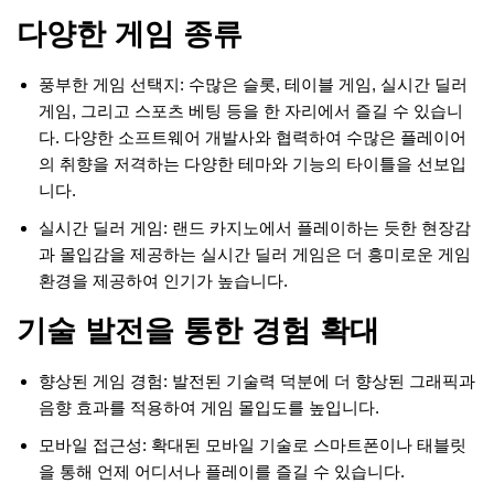
다양한 게임 종류
풍부한 게임 선택지: 수많은 슬롯, 테이블 게임, 실시간 딜러
게임, 그리고 스포츠 베팅 등을 한 자리에서 즐길 수 있습니
다. 다양한 소프트웨어 개발사와 협력하여 수많은 플레이어
의 취향을 저격하는 다양한 테마와 기능의 타이틀을 선보입
니다.
실시간 딜러 게임: 랜드 카지노에서 플레이하는 듯한 현장감
과 몰입감을 제공하는 실시간 딜러 게임은 더 흥미로운 게임
환경을 제공하여 인기가 높습니다.
기술 발전을 통한 경험 확대
향상된 게임 경험: 발전된 기술력 덕분에 더 향상된 그래픽과
음향 효과를 적용하여 게임 몰입도를 높입니다.
모바일 접근성: 확대된 모바일 기술로 스마트폰이나 태블릿
을 통해 언제 어디서나 플레이를 즐길 수 있습니다.