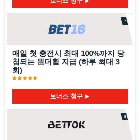
보너스 청구
매일 첫 충전시 최대 100%까지 당
첨되는 원더휠 지급 (하루 최대 3
회)
보너스 청구