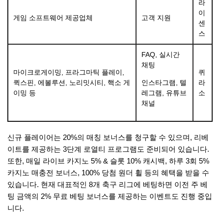
라
이
게임 소프트웨어 제공업체
고객 지원
센
스
FAQ, 실시간
채팅
마이크로게이밍, 프라그마틱 플레이,
퀴
퀵스핀, 에볼루션, 노리밋시티, 핵소 게
인스타그램, 텔
라
이밍 등
레그램, 유튜브
소
채널
신규 플레이어는 20%의 매칭 보너스를 청구할 수 있으며, 리베
이트를 제공하는 3단계 로열티 프로그램도 준비되어 있습니다.
또한, 매일 라이브 카지노 5% & 슬롯 10% 캐시백, 하루 3회 5%
카지노 매충전 보너스, 100% 당첨 원더 휠 등의 혜택을 받을 수
있습니다. 현재 대표적인 8개 축구 리그에 베팅하면 이전 주 베
팅 금액의 2% 무료 베팅 보너스를 제공하는 이벤트도 진행 중입
니다.