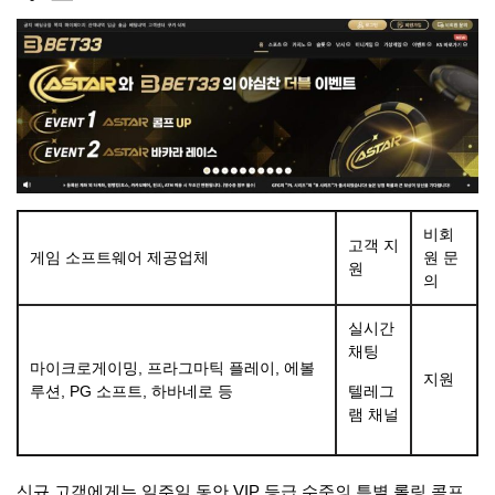
비회
고객 지
게임 소프트웨어 제공업체
원 문
원
의
실시간
채팅
마이크로게이밍, 프라그마틱 플레이, 에볼
지원
루션, PG 소프트, 하바네로 등
텔레그
램 채널
신규 고객에게는 일주일 동안 VIP 등급 수준의 특별 롤링 콤프