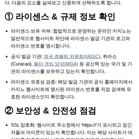
다. 다음의 요소를 살펴보고 신중하게 선택하도록 합니다.
① 라이센스 & 규제 정보 확인
라이센스 보유 여부: 합법적으로 운영하는 온라인 카지노는
일반적으로 웹사이트 하단에 라이센스 발급 기관의 로고와
라이센스 번호를 명시합니다.
공식 발급 기관:
영국 겜블링 위원회(UKGC)
, 퀴라소
(Curacao),
몰타 게임 당국(MGA)
등 공신력 있는 국가 및 기
관의 라이센스를 보유하고 있는지 확인합니다.
라이센스 유효성 검증: 해당 발급 기관의 공식 홈페이지에서
카지노 웹사이트에 명시된 라이센스 번호를 직접 검색해 유
효한 라이센스인지 확인합니다.
② 보안성 & 안전성 점검
SSL 암호화: 웹사이트 주소창에서 ‘https://’가 표시되고 잠긴
자물쇠 아이콘이 있는지 확인합니다. 이는 해당 사이트가 데