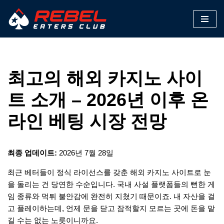
콘
텐
츠
로
최고의 해외 카지노 사이
건
너
트 소개 – 2026년 이후 온
뛰
기
라인 베팅 시장 전망
최종 업데이트:
2026년 7월 28일
최근 베터들이 정식 라이선스를 갖춘 해외 카지노 사이트로 눈
을 돌리는 건 당연한 수순입니다. 국내 사설 플랫폼들의 뻔한 게
임 종류와 먹튀 불안감에 완전히 지쳤기 때문이죠. 내 자산을 걸
고 플레이하는데, 언제 문을 닫고 잠적할지 모르는 곳에 돈을 맡
길 수는 없는 노릇이니까요.