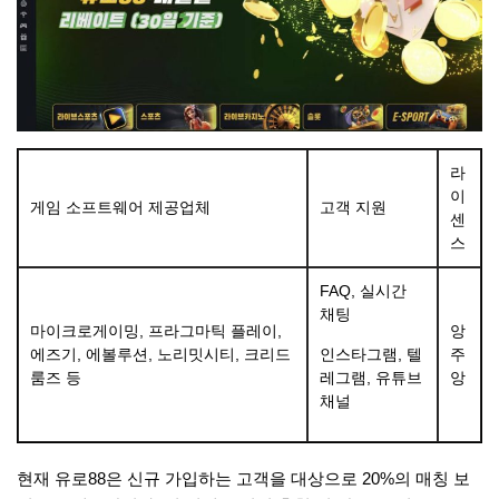
라
이
게임 소프트웨어 제공업체
고객 지원
센
스
FAQ, 실시간
채팅
마이크로게이밍, 프라그마틱 플레이,
앙
에즈기, 에볼루션, 노리밋시티, 크리드
인스타그램, 텔
주
룸즈 등
레그램, 유튜브
앙
채널
현재 유로88은 신규 가입하는 고객을 대상으로 20%의 매칭 보