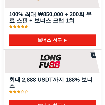
100% 최대 ₩850,000 + 200회 무
료 스핀 + 보너스 크랩 1회
보너스 청구
최대 2,888 USDT까지 188% 보너
스